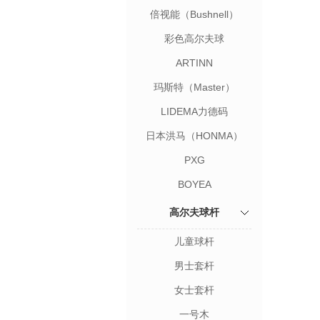
倍视能（Bushnell）
彩色高尔夫球
（VOLVIK）
ARTINN
玛斯特（Master）
LIDEMA力德码
日本洪马（HONMA）
PXG
BOYEA
高尔夫球杆
儿童球杆
男士套杆
女士套杆
一号木