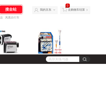
0
我的京东
去购物车结算
达
凤凰自行车