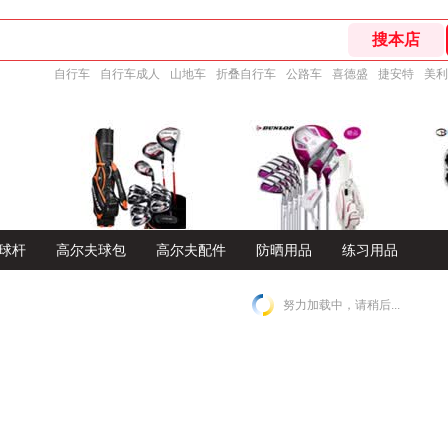
自行车
自行车成人
山地车
折叠自行车
公路车
喜德盛
捷安特
美利
球杆
高尔夫球包
高尔夫配件
防晒用品
练习用品
努力加载中，请稍后...