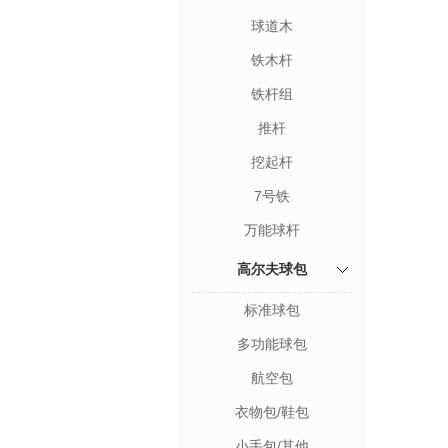
球道木
铁木杆
铁杆组
推杆
挖起杆
7号铁
万能球杆
高尔夫球包
标准球包
多功能球包
航空包
衣物包/鞋包
小手包/其他