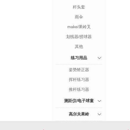
杆头套
雨伞
make/果岭叉
划线器/捞球器
其他
练习用品
姿势矫正器
挥杆练习器
推杆练习器
测距仪/电子球童
高尔夫果岭