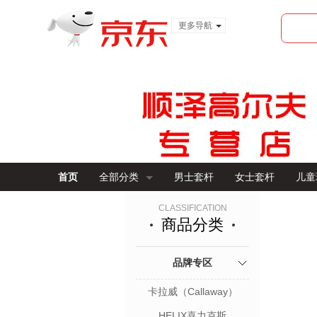
更多导航
服装城
食品
金融
首页
全部分类
男士套杆
女士套杆
儿童
CLASSIFICATION
商品分类
品牌专区
卡拉威（Callaway）
HELIX喜力克斯